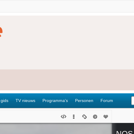
 gids
TV nieuws
Programma's
Personen
Forum
NOS 