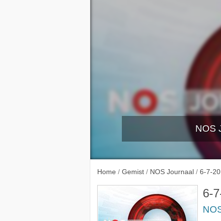
NOS J
1-7-2
Home
/
Gemist
/
NOS Journaal
/
6-7-20
6-7
NOS