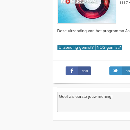
1117 
Deze uitzending van het programma Jou
Uitzending gemist?
NOS gemist?
deel
dee