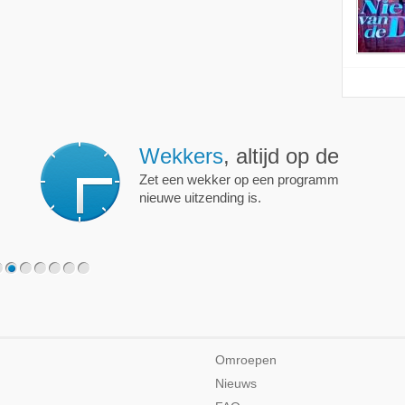
ijd op de hoogte!
programma of persoon en je krijgt een mailtje als er een
2
3
4
5
6
7
Omroepen
Nieuws