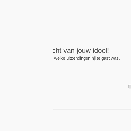
Wekkers
, alt
Zet een wekker op een 
nieuwe uitzending is.
1