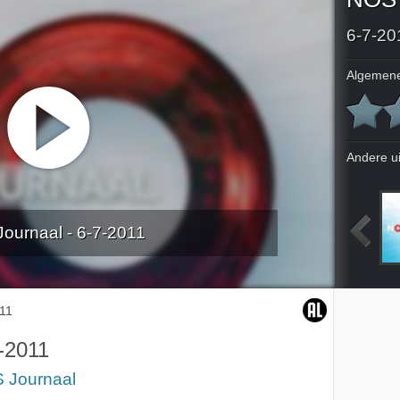
6-7-20
Algemene
Andere u
ournaal - 6-7-2011
011
2-7-2011
3-7-2011
4-7-2011
11
-2011
 Journaal