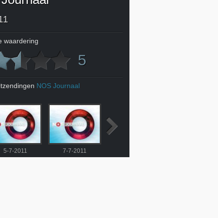
11
 waardering
5
itzendingen
NOS Journaal
5-7-2011
7-7-2011
8-7-2011
9-7-2011