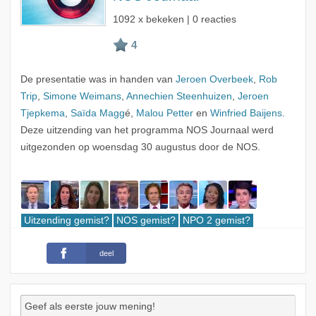
1092 x bekeken | 0 reacties
De presentatie was in handen van
Jeroen Overbeek
,
Rob
Trip
,
Simone Weimans
,
Annechien Steenhuizen
,
Jeroen
Tjepkema
,
Saïda Magg
é,
Malou Petter
en
Winfried Baijens
.
Deze uitzending van het programma NOS Journaal werd
uitgezonden op woensdag 30 augustus door de NOS.
Uitzending gemist?
NOS gemist?
NPO 2 gemist?
deel