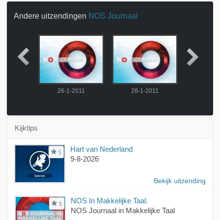
Andere uitzendingen
NOS Journaal
2011
26-1-2011
28-1-2011
29-1-
Kijktips
Hart van Nederland
5
9-8-2026
Bekijk uitzending
NOS In Makkelijke Taal.
5
NOS Journaal in Makkelijke Taal