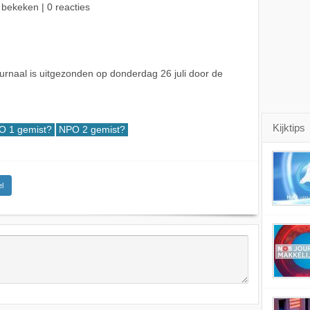
 bekeken | 0 reacties
rnaal is uitgezonden op donderdag 26 juli door de
Kijktips
O 1 gemist?
NPO 2 gemist?
l