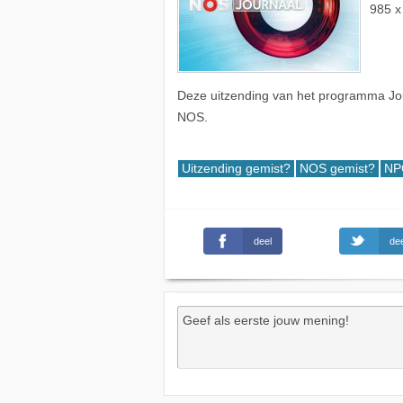
985 x
Deze uitzending van het programma Jou
NOS.
Uitzending gemist?
NOS gemist?
NP
deel
dee