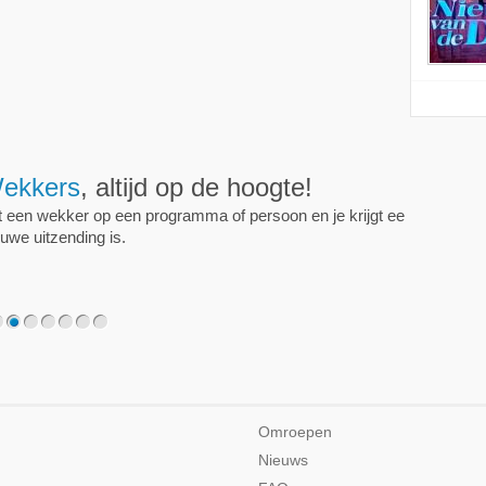
ijd op de hoogte!
programma of persoon en je krijgt een mailtje als er een
2
3
4
5
6
7
Omroepen
Nieuws