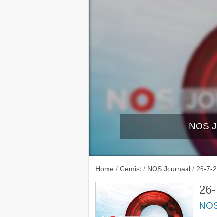
NOS Jo
21-7-
Home
/
Gemist
/
NOS Journaal
/
26-7-
26-
NOS