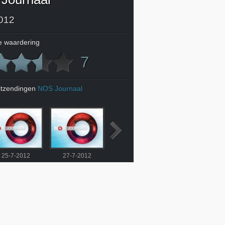
012
 waardering
7
itzendingen
NOS Journaal
25-7-2012
27-7-2012
28-7-2012
29-7-2012