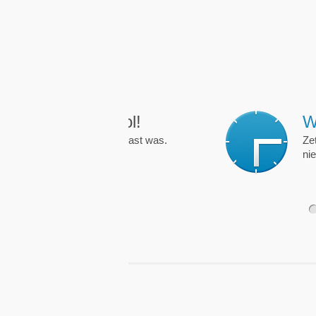
Wekkers
, alt
Zet een wekker op een 
nieuwe uitzending is.
1