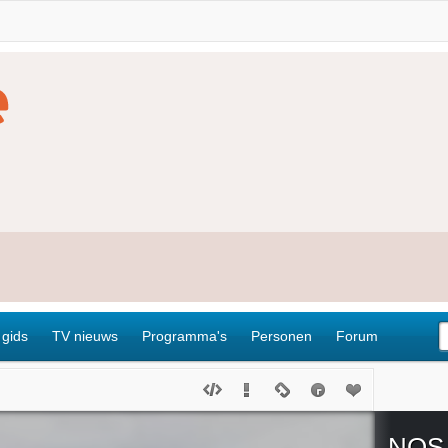
 gids
TV nieuws
Programma's
Personen
Forum
NOS 