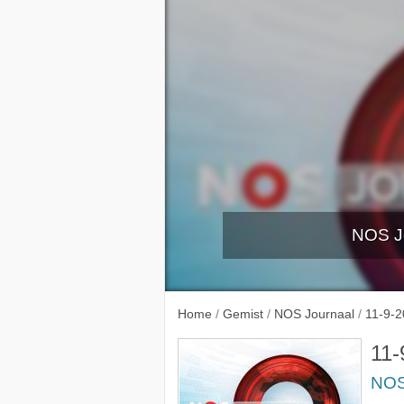
NOS Jo
6-9-2
Home
/
Gemist
/
NOS Journaal
/
11-9-
11-
NOS