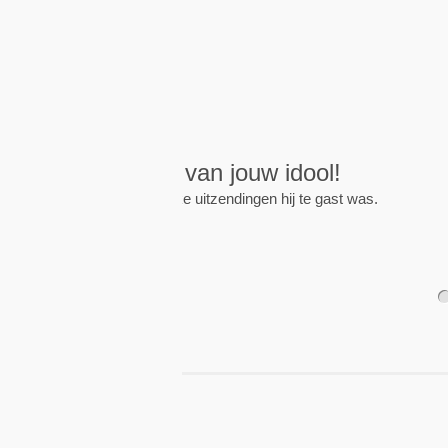
Wekkers
, alt
Zet een wekker op een 
nieuwe uitzending is.
1