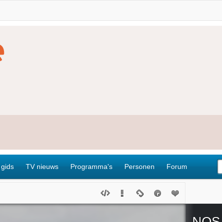
 gids
TV nieuws
Programma's
Personen
Forum
NOS 