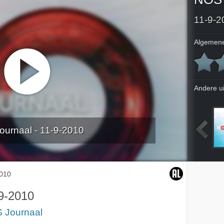
11-9-2
Algemene
Andere u
urnaal - 11-9-2010
010
7-9-2010
8-9-2010
9-9-2010
2010
9-2010
 Journaal