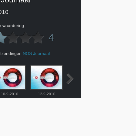
010
 waardering
4
itzendingen
NOS Journaal
10-9-2010
12-9-2010
13-9-2010
14-9-2010