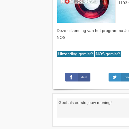
1193 
Deze uitzending van het programma Jou
NOS.
Uitzending gemist?
NOS gemist?
deel
dee