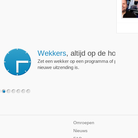
ijd op de hoogte!
programma of persoon en je krijgt een mailtje als er een
2
3
4
5
6
7
Omroepen
Nieuws