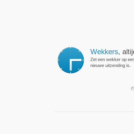
Wekkers
, alt
Zet een wekker op een 
nieuwe uitzending is.
1