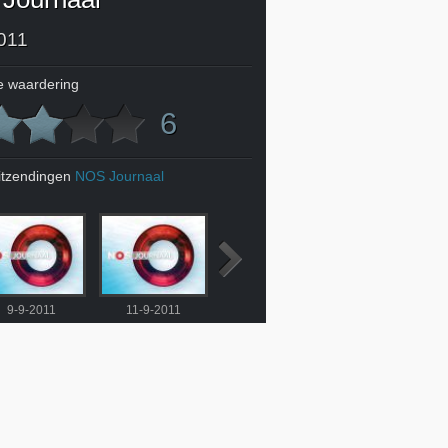
011
 waardering
6
itzendingen
NOS Journaal
9-9-2011
11-9-2011
12-9-2011
13-9-2011