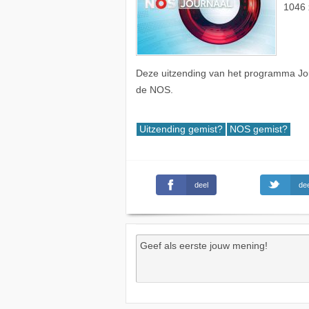
1046 
Deze uitzending van het programma Jo
de NOS.
Uitzending gemist?
NOS gemist?
deel
dee