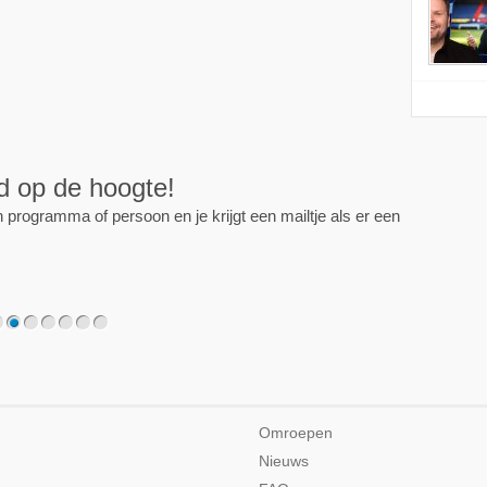
ijd op de hoogte!
programma of persoon en je krijgt een mailtje als er een
2
3
4
5
6
7
Omroepen
Nieuws