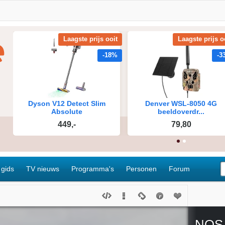
 gids
TV nieuws
Programma's
Personen
Forum
NOS 