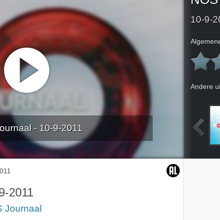
10-9-2
Algemene
Andere u
urnaal - 10-9-2011
011
6-9-2011
7-9-2011
8-9-2011
2011
9-2011
 Journaal