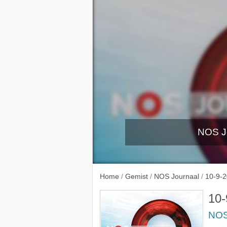
NOS Jo
5-9-2
Home
/
Gemist
/
NOS Journaal
/
10-9-
10-
NOS