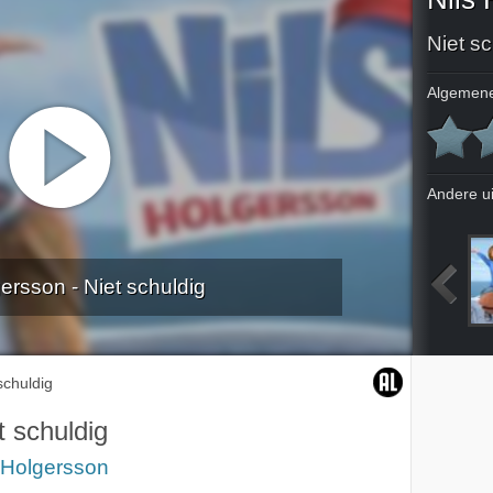
Niet sc
Algemene
Andere u
ersson - Niet schuldig
Groot en sterk als Gorgo
Nog een kilometer
Uit het niets
Kijk voordat je springt
schuldig
t schuldig
 Holgersson