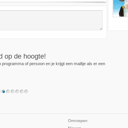
ijd op de hoogte!
programma of persoon en je krijgt een mailtje als er een
2
3
4
5
6
7
Omroepen