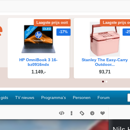
 gids
TV nieuws
Programma's
Personen
Forum
Nils