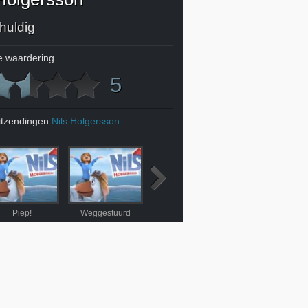
huldig
 waardering
5
itzendingen
Nils Holgersson
Piep!
Weggestuurd
Verdwaald
Schattenjacht