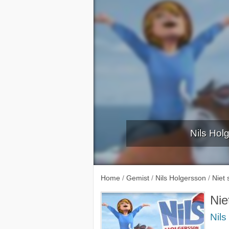
Nils Holg
Home
/
Gemist
/
Nils Holgersson
/
Niet 
Nie
Nils