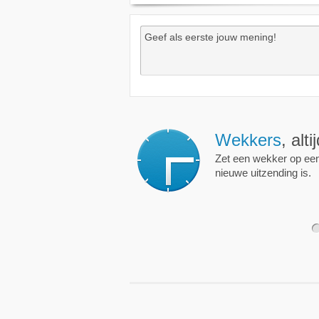
Wekkers
, alt
Zet een wekker op een 
nieuwe uitzending is.
1