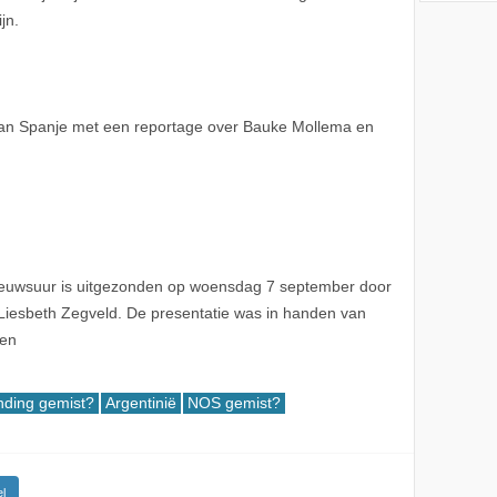
jn.
an Spanje met een reportage over Bauke Mollema en
euwsuur is uitgezonden op woensdag 7 september door
iesbeth Zegveld. De presentatie was in handen van
ken
nding gemist?
Argentinië
NOS gemist?
l