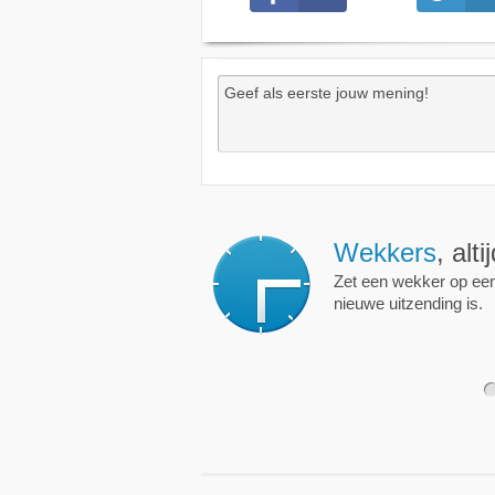
Wekkers
, alt
Zet een wekker op een 
nieuwe uitzending is.
1