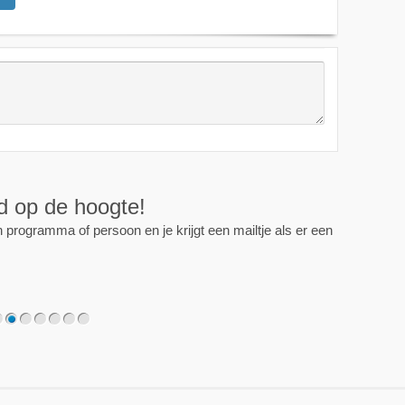
ijd op de hoogte!
programma of persoon en je krijgt een mailtje als er een
2
3
4
5
6
7