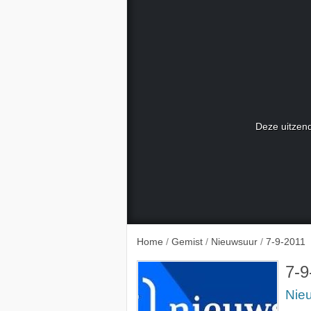
Deze uitzend
Home
/
Gemist
/
Nieuwsuur
/
7-9-2011
7-9
Nie