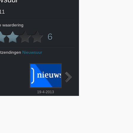
11
 waardering
6
itzendingen
Nieuwsuur
19-4-2013
20-4-2013
22-4-2013