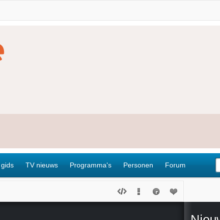
 gids
TV nieuws
Programma's
Personen
Forum
Nieu