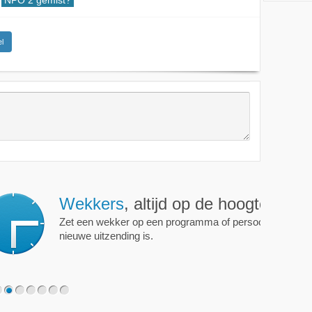
NPO 2 gemist?
l
ijd op de hoogte!
programma of persoon en je krijgt een mailtje als er een
2
3
4
5
6
7