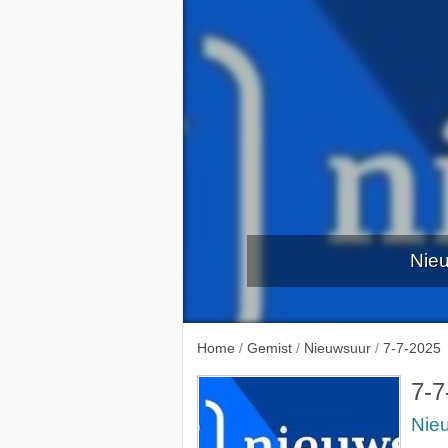
Nieu
2-7-2
Home
/
Gemist
/
Nieuwsuur
/
7-7-2025
7-7
Nie