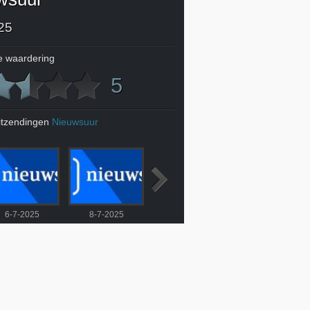
25
 waardering
5
itzendingen
Nieuwsuur
6-7-2025
8-7-2025
9-7-2025
10-7-2025