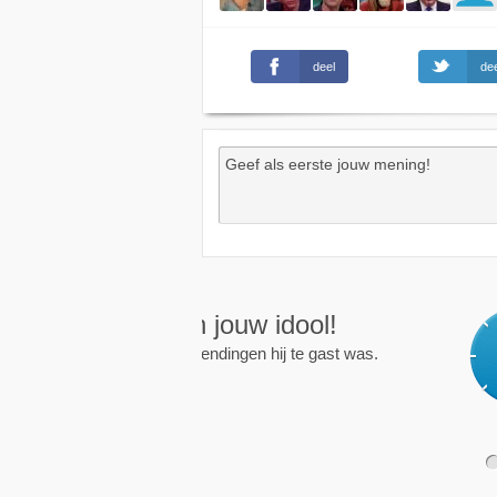
deel
dee
Wekkers
, alt
Zet een wekker op een 
nieuwe uitzending is.
1