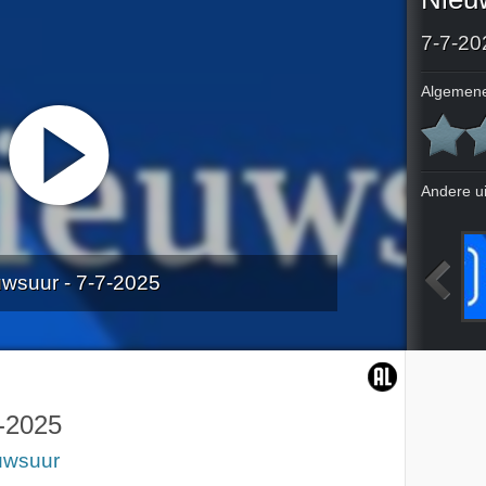
7-7-20
Algemene
Andere u
wsuur - 7-7-2025
025
3-7-2025
4-7-2025
5-7-2025
-2025
uwsuur