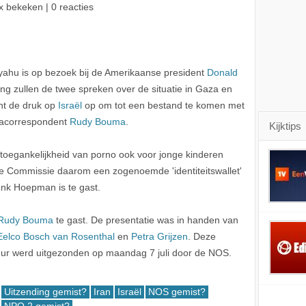
x bekeken | 0 reacties
yahu is op bezoek bij de Amerikaanse president
Donald
ing zullen de twee spreken over de situatie in Gaza en
nt de druk op
Israël
op om tot een bestand te komen met
kacorrespondent
Rudy Bouma
.
Kijktips
toegankelijkheid van porno ook voor jonge kinderen
e Commissie daarom een zogenoemde 'identiteitswallet'
nk Hoepman is te gast.
Rudy Bouma
te gast. De presentatie was in handen van
Eelco Bosch van Rosenthal
en
Petra Grijzen
. Deze
ur werd uitgezonden op maandag 7 juli door de NOS.
Uitzending gemist?
Iran
Israël
NOS gemist?