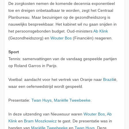
De zorgkosten nemen de komende decennia exponentieel
toe en dreigen onbetaalbaar te worden, zegt het Centraal
Planbureau. Maar bezuinigen op de gezondheidszorg is
nauwelijks bespreekbaar. Het kabinet wil nu gaan snijden in
het persoonsgebonden budget. Oud-ministers
Ab Klink
(Gezondheidszorg) en
Wouter Bos
(Financiën) reageren.
Sport
Tennis: samenvattingen van de vandaag gespeelde partijen
op Roland Garros in Parijs.
Voetbal: aandacht voor het vertrek van Oranje naar
Brazili
ë,
waar een oefenwedstrijd wordt gespeeld.
Presentatie:
Twan Huys
,
Mariëlle Tweebeeke
.
In deze uitzending van Nieuwsuur waren
Wouter Bos
,
Ab
Klink
en
Bram Moszkowicz
te gast. De presentatie was in
handen van
Mariëlle Tweebeeke
en
Twan Huys
. Deze