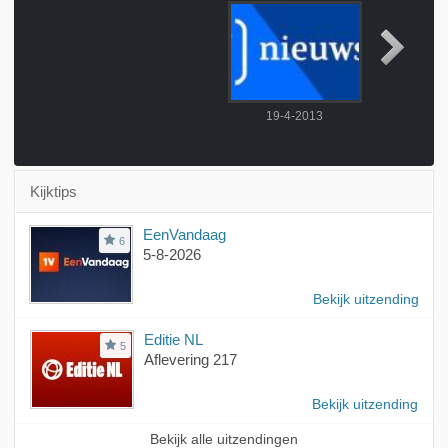
19-4-2013
20-4-
Kijktips
EenVandaag
6
5-8-2026
Bekijk uitzending
Editie NL
5
Aflevering 217
Bekijk uitzending
Bekijk alle uitzendingen