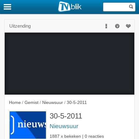
Uitzending
Deze uitzending is niet langer beschikbaar.
Home
/
Gemist
/
Nieuwsuur
/
30-5-2011
30-5-2011
Nieuwsuur
1887 x bekeken | 0 reacties