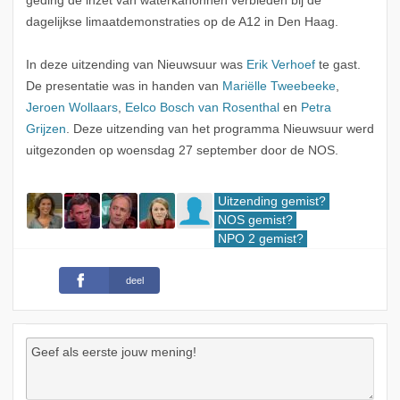
geding de inzet van waterkanonnen verbieden bij de
dagelijkse limaatdemonstraties op de A12 in Den Haag.
In deze uitzending van Nieuwsuur was
Erik Verhoef
te gast.
De presentatie was in handen van
Mariëlle Tweebeeke
,
Jeroen Wollaars
,
Eelco Bosch van Rosenthal
en
Petra
Grijzen
. Deze uitzending van het programma Nieuwsuur werd
uitgezonden op woensdag 27 september door de NOS.
Uitzending gemist?
NOS gemist?
NPO 2 gemist?
deel