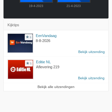
2023
19-4-2023
21-4-2023
22-4-
Kijktips
EenVandaag
6
8-8-2026
Bekijk uitzending
Editie NL
5
Aflevering 219
Bekijk uitzending
Bekijk alle uitzendingen