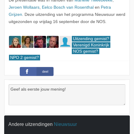
De presentatie was in handen van
Mariëlle Tweebeeke
,
Jeroen Wollaars
,
Eelco Bosch van Rosenthal
en
Petra
Grijzen
. Deze uitzending van het programma Nieuwsuur werd
uitgezonden op vrijdag 16 september door de NOS.
Uitzending gemist?
Verenigd Koninkrijk
NOS gemist?
NPO 2 gemist?
deel
Andere uitzendingen
Nieuwsuur