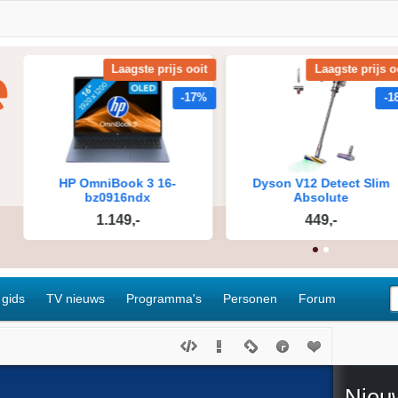
 gids
TV nieuws
Programma's
Personen
Forum
Nieu