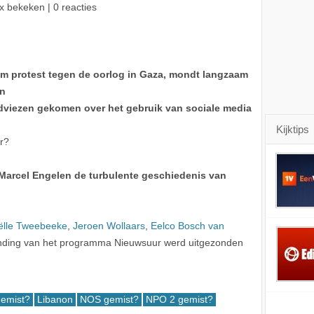
x bekeken | 0 reacties
am protest tegen de oorlog in Gaza, mondt langzaam
en
adviezen gekomen over het gebruik van sociale media
Kijktips
r?
r Marcel Engelen de turbulente geschiedenis van
ëlle Tweebeeke
,
Jeroen Wollaars
,
Eelco Bosch van
ending van het programma Nieuwsuur werd uitgezonden
gemist?
Libanon
NOS gemist?
NPO 2 gemist?