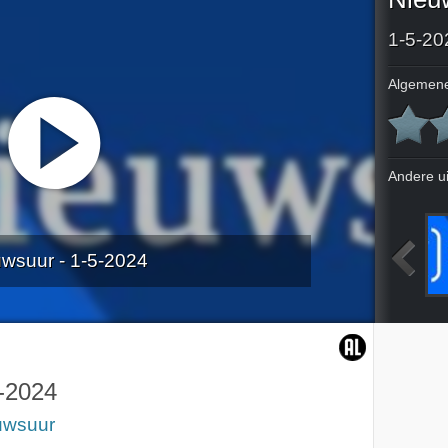
1-5-20
Algemene
Andere u
wsuur - 1-5-2024
2024
27-4-2024
28-4-2024
30-4-2024
-2024
uwsuur