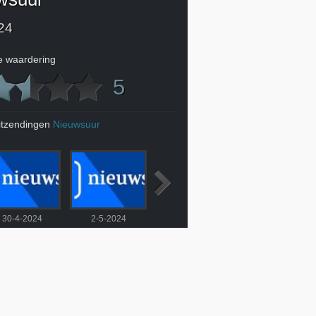
24
 waardering
5
itzendingen
Nieuwsuur
30-4-2024
2-5-2024
3-5-2024
4-5-2024