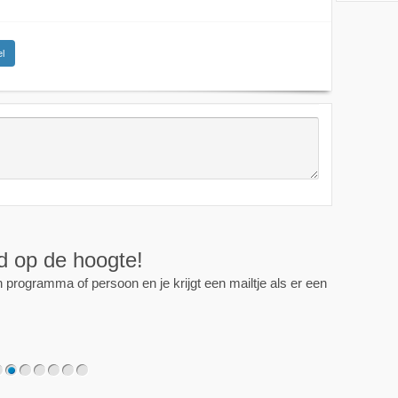
l
ijd op de hoogte!
programma of persoon en je krijgt een mailtje als er een
2
3
4
5
6
7