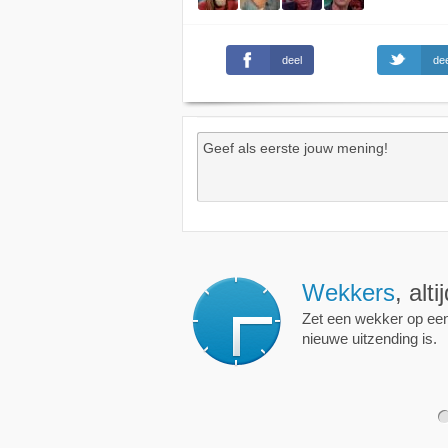
deel
dee
Wekkers
, alt
Zet een wekker op een 
nieuwe uitzending is.
1