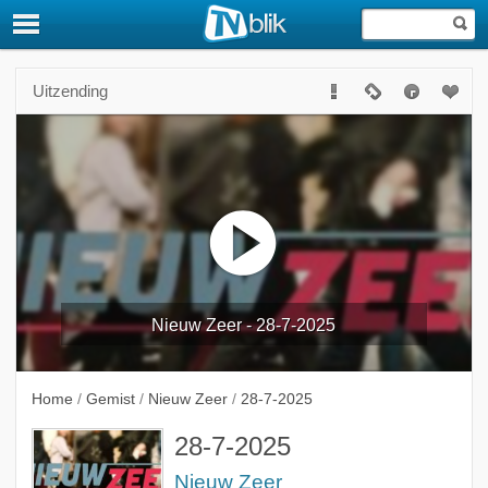
Uitzending
Nieuw Zeer - 28-7-2025
Home
/
Gemist
/
Nieuw Zeer
/
28-7-2025
28-7-2025
Nieuw Zeer