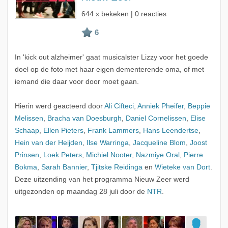
644 x bekeken | 0 reacties
In 'kick out alzheimer' gaat musicalster Lizzy voor het goede
doel op de foto met haar eigen dementerende oma, of met
iemand die daar voor door moet gaan.
Hierin werd geacteerd door
Ali Cifteci
,
Anniek Pheifer
,
Beppie
Melissen
,
Bracha van Doesburgh
,
Daniel Cornelissen
,
Elise
Schaap
,
Ellen Pieters
,
Frank Lammers
,
Hans Leendertse
,
Hein van der Heijden
,
Ilse Warringa
,
Jacqueline Blom
,
Joost
Prinsen
,
Loek Peters
,
Michiel Nooter
,
Nazmiye Oral
,
Pierre
Bokma
,
Sarah Bannier
,
Tjitske Reidinga
en
Wieteke van Dort
.
Deze uitzending van het programma Nieuw Zeer werd
uitgezonden op maandag 28 juli door de
NTR
.