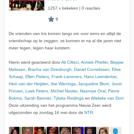
1257 x bekeken | 0 reacties
De vrienden van Iris komen langs om voor eens en altijd de
vriendschap op te zeggen; ze kunnen er na al die jaren niet
meer tegen, tegen haar kutstem.
Hierin werd geacteerd door
Ali Cifteci
,
Anniek Pheifer
,
Beppie
Melissen
,
Bracha van Doesburgh
,
Daniel Cornelissen
,
Elise
Schaap
,
Ellen Pieters
,
Frank Lammers
,
Hans Leendertse
,
Hein van der Heijden
,
Ilse Warringa
,
Jacqueline Blom
,
Joost
Prinsen
,
Loek Peters
,
Michiel Nooter
,
Nazmiye Oral
,
Pierre
Bokma
,
Sarah Bannier
,
Tjitske Reidinga
en
Wieteke van Dort
.
Deze uitzending van het programma Nieuw Zeer werd
uitgezonden op zondag 16 mei door de
NTR
.