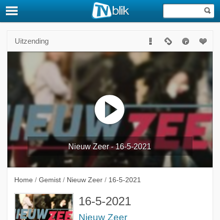
Uitzending
Nieuw Zeer - 16-5-2021
Home
/
Gemist
/
Nieuw Zeer
/
16-5-2021
16-5-2021
Nieuw Zeer