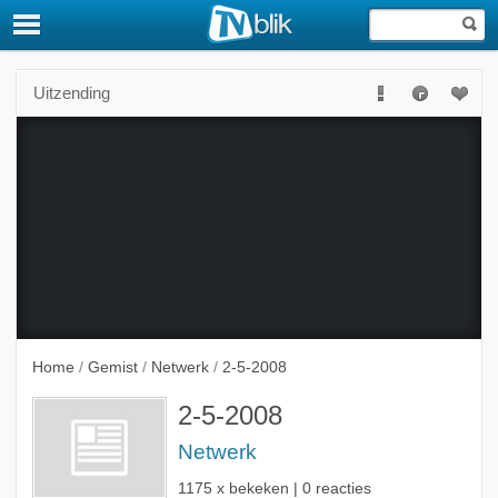
Uitzending
Deze uitzending is niet langer beschikbaar.
Home
/
Gemist
/
Netwerk
/
2-5-2008
2-5-2008
Netwerk
1175 x bekeken | 0 reacties