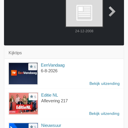
24-12-2008
31-12
Kijktips
EenVandaag
6
6-8-2026
Bekijk uitzending
Editie NL
5
Aflevering 217
Bekijk uitzending
Nieuwsuur
5