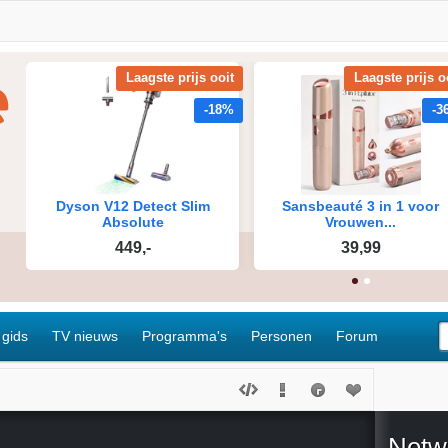
 gids
TV nieuws
Programma's
Personen
Forum
Netw