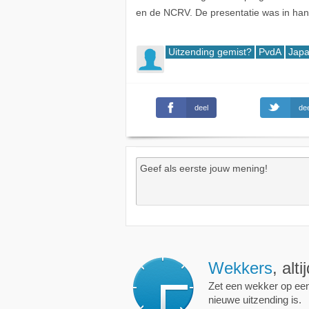
en de NCRV. De presentatie was in hand
Uitzending gemist?
PvdA
Jap
deel
dee
Wekkers
, alt
Zet een wekker op een 
nieuwe uitzending is.