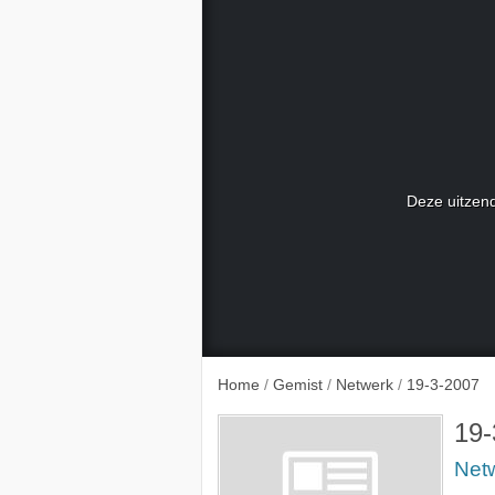
Deze uitzend
Home
/
Gemist
/
Netwerk
/
19-3-2007
19-
Net