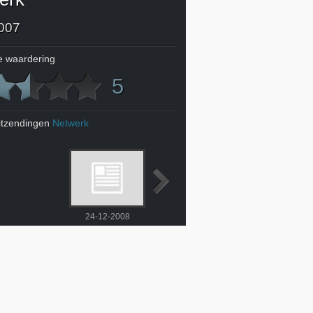
007
 waardering
5
itzendingen
Netwerk
24-12-2008
31-12-2008
2-1-2009