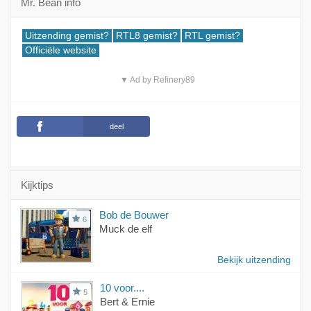
Mr. Bean info
Uitzending gemist?
RTL8 gemist?
RTL gemist?
Officiële website
▼ Ad by Refinery89
deel
Kijktips
Bob de Bouwer
6
Muck de elf
Bekijk uitzending
10 voor....
5
Bert & Ernie