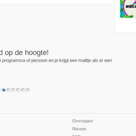
ijd op de hoogte!
programma of persoon en je krijgt een mailtje als er een
2
3
4
5
6
7
Omroepen
Nieuws