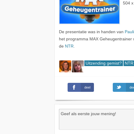
504 x
De presentatie was in handen van
Paul
het programma MAX Geheugentrainer w
de
NTR
.
Uitzending gemist?
NTR
deel
dee