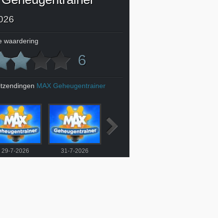
026
 waardering
6
itzendingen
MAX Geheugentrainer
29-7-2026
31-7-2026
3-8-2026
4-8-2026