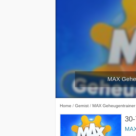
MAX Geheu
23-7-
Home
/
Gemist
/
MAX Geheugentrainer
30-
MAX