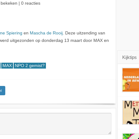
 bekeken | 0 reacties
ine Spiering
en
Mascha de Rooij
. Deze uitzending van
erd uitgezonden op donderdag 13 maart door MAX en
Kijktips
MAX
NPO 2 gemist?
l