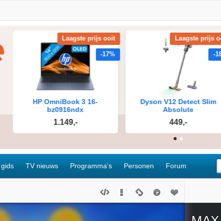
 gids
TV nieuws
Programma's
Personen
Forum
MAX 