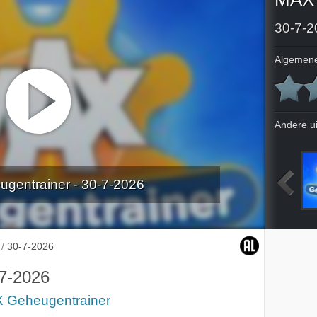
30-7-2
Algemene
Andere u
gentrainer - 30-7-2026
2026
24-7-2026
27-7-2026
28-7-2026
/
30-7-2026
7-2026
 Geheugentrainer