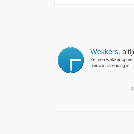
Wekkers
, alt
Zet een wekker op een 
nieuwe uitzending is.
1