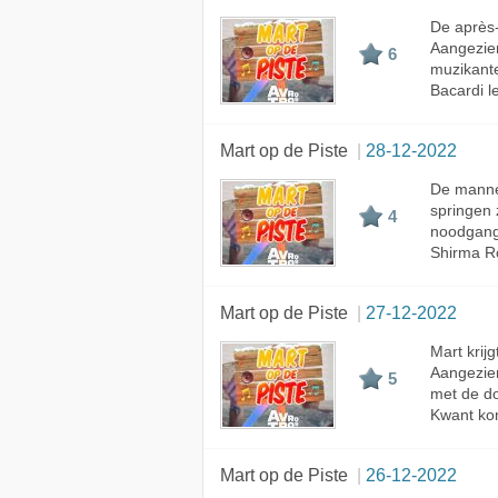
De après
Aangezien
6
muzikante
Bacardi l
Mart op de Piste
28-12-2022
De manne
springen 
4
noodgang
Shirma Ro
Mart op de Piste
27-12-2022
Mart krij
Aangezien
5
met de do
Kwant kom
Mart op de Piste
26-12-2022