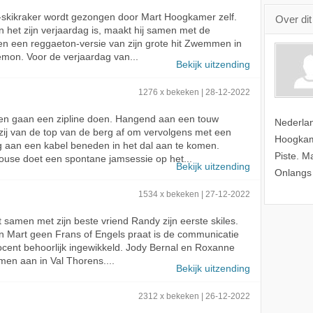
-skikraker wordt gezongen door Mart Hoogkamer zelf.
Over di
 het zijn verjaardag is, maakt hij samen met de
n een reggaeton-versie van zijn grote hit Zwemmen in
emon. Voor de verjaardag van...
Bekijk uitzending
1276 x bekeken | 28-12-2022
n gaan een zipline doen. Hangend aan een touw
Nederlan
zij van de top van de berg af om vervolgens met een
Hoogkam
 aan een kabel beneden in het dal aan te komen.
Piste. M
use doet een spontane jamsessie op het...
Bekijk uitzending
Onlangs 
1534 x bekeken | 27-12-2022
gt samen met zijn beste vriend Randy zijn eerste skiles.
 Mart geen Frans of Engels praat is de communicatie
cent behoorlijk ingewikkeld. Jody Bernal en Roxanne
en aan in Val Thorens....
Bekijk uitzending
2312 x bekeken | 26-12-2022