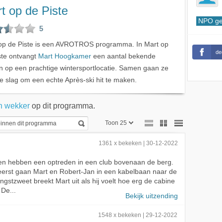
t op de Piste
NPO ge
5
op de Piste is een AVROTROS programma. In Mart op
de
ste ontvangt
Mart Hoogkamer
een aantal bekende
n op een prachtige wintersportlocatie. Samen gaan ze
e slag om een echte Après-ski hit te maken.
n wekker
op dit programma.
Toon 25
Toon 25
1361 x bekeken | 30-12-2022
Toon 50
n hebben een optreden in een club bovenaan de berg.
eerst gaan Mart en Robert-Jan in een kabelbaan naar de
Toon 75
ngstzweet breekt Mart uit als hij voelt hoe erg de cabine
 De...
Bekijk uitzending
1548 x bekeken | 29-12-2022