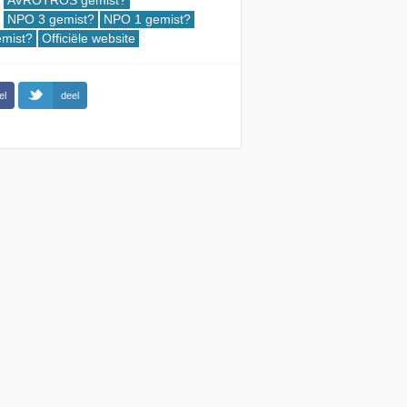
AVROTROS gemist?
NPO 3 gemist?
NPO 1 gemist?
mist?
Officiële website
el
deel