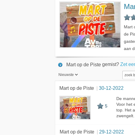
Mar
Mart 
de Pi
gaste
aan d
gemist?
Zet ee
Mart op de Piste
Nieuwste
Nieuwste
Mart op de Piste
30-12-2022
Beste
De manne
Voor het 
Meest bekeken
5
top. Het a
A - Z
zwengelt.
Mart op de Piste
29-12-2022