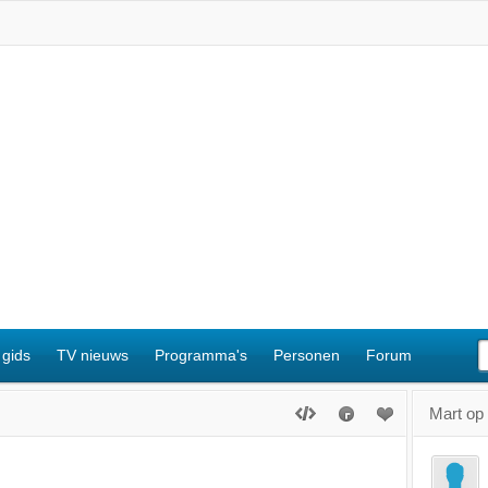
 gids
TV nieuws
Programma's
Personen
Forum
Mart op 