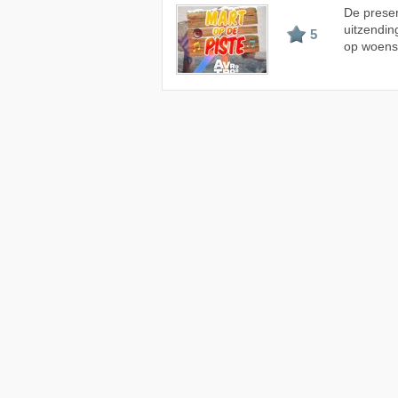
De prese
uitzendin
5
op woens