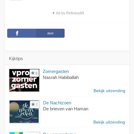
▼ Ad by Refinery89
deel
Kijktips
Zomergasten
6
Nasrah Habiballah
Bekijk uitzending
De Nachtzoen
7
De brieven van Haman
Bekijk uitzending