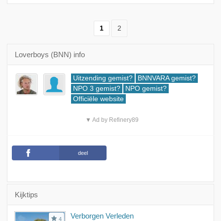
1
2
Loverboys (BNN) info
Uitzending gemist?
BNNVARA gemist?
NPO 3 gemist?
NPO gemist?
Officiële website
▼ Ad by Refinery89
deel
Kijktips
Verborgen Verleden
4