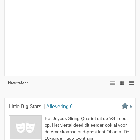
Nieuwste
Nieuwste
Beste
Little Big Stars
Aflevering 6
5
Meest bekeken
Het Joyous String Quartet uit de VS treedt
A - Z
op. Het viertal deed dit eerder ook al voor
de Amerikaanse oud-president Obama! De
10-jarige Hugo toont zijn