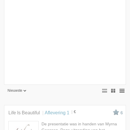
Nieuwste
Nieuwste
Beste
€
Life Is Beautiful
Aflevering 1
6
Meest bekeken
De presentatie was in handen van Myrna
A - Z