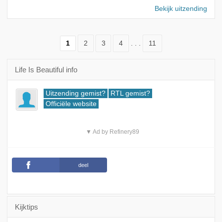
Bekijk uitzending
1
2
3
4
. . .
11
Life Is Beautiful info
Uitzending gemist?
RTL gemist?
Officiële website
▼ Ad by Refinery89
deel
Kijktips