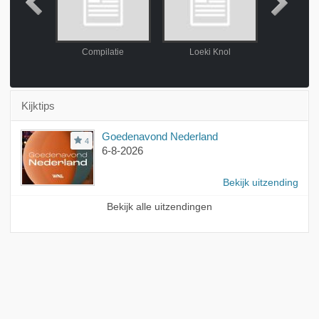
 Lingerie
Compilatie
Loeki Knol
Lekker veget
Kijktips
Goedenavond Nederland
4
6-8-2026
Bekijk uitzending
Bekijk alle uitzendingen