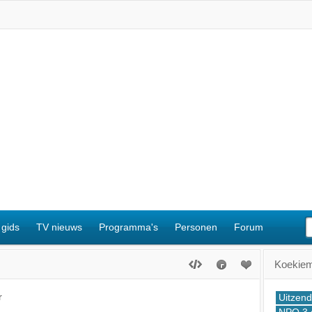
 gids
TV nieuws
Programma's
Personen
Forum
Koekiem
r
Uitzend