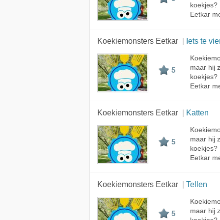
koekjes?
Eetkar me
Koekiemonsters Eetkar
Iets te vi
Koekiemon
maar hij 
5
koekjes?
Eetkar met
Koekiemonsters Eetkar
Katten
Koekiemon
maar hij 
5
koekjes?
Eetkar met
Koekiemonsters Eetkar
Tellen
Koekiemon
maar hij 
5