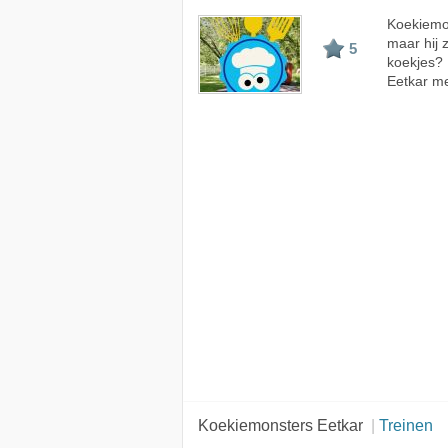
Koekiemon
maar hij 
5
koekjes?
Eetkar me
Koekiemonsters Eetkar
Treinen