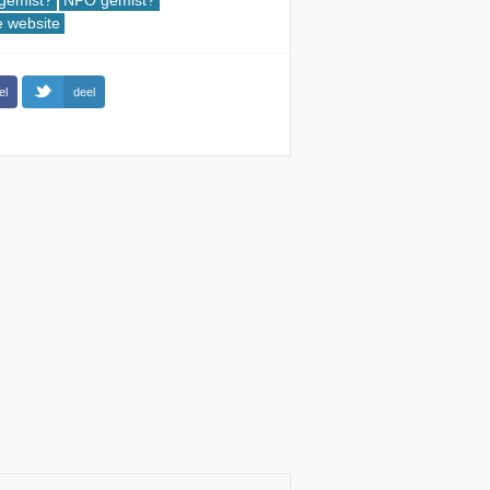
gemist?
NPO gemist?
le website
el
deel