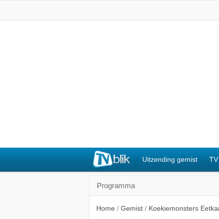
Uitzending gemist
TV
Programma
Home
/
Gemist
/
Koekiemonsters Eetka