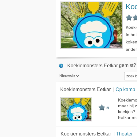
Koe
Koeki
In he
koken 
ander
gemist?
Koekiemonsters Eetkar
Nieuwste
Nieuwste
Koekiemonsters Eetkar
Op kamp
Beste
Koekiemon
maar hij 
Meest bekeken
5
koekjes?
A - Z
Eetkar me
Koekiemonsters Eetkar
Theater