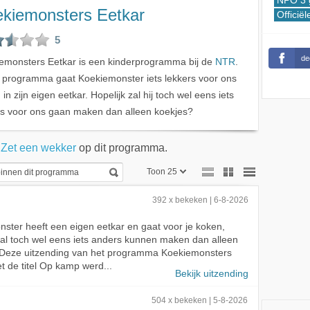
NPO 3 
kiemonsters Eetkar
Officië
5
de
emonsters Eetkar is een kinderprogramma bij de
NTR
.
t programma gaat Koekiemonster iets lekkers voor ons
in zijn eigen eetkar. Hopelijk zal hij toch wel eens iets
s voor ons gaan maken dan alleen koekjes?
Zet een wekker
op dit programma.
Toon 25
Toon 25
392 x bekeken | 6-8-2026
Toon 50
ster heeft een eigen eetkar en gaat voor je koken,
zal toch wel eens iets anders kunnen maken dan alleen
Toon 75
 Deze uitzending van het programma Koekiemonsters
t de titel Op kamp werd...
Bekijk uitzending
504 x bekeken | 5-8-2026