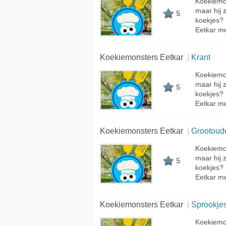
Koekiemon
maar hij 
5
koekjes?
Eetkar me
Koekiemonsters Eetkar
Krant
Koekiemon
maar hij 
5
koekjes?
Eetkar met
Koekiemonsters Eetkar
Grootoud
Koekiemon
maar hij 
5
koekjes?
Eetkar me
Koekiemonsters Eetkar
Sprookje
Koekiemon