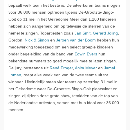
bepaalt welk team het beste is. De uitverkoren teams mogen
voor 36.000 mensen optreden tijdens De-Grootste-Bingo-
Ooit op 31 mei in het Gelredome.Meer dan 1.200 kinderen
hebben zich aangemeld om op televisie de sterren van de
hemel te zingen. Topartiesten zoals
Jan Smit
,
Gerard Joling
,
Gordon,
Nick & Simon
en
Jeroen van der Boom
hebben hun
medewerking toegezegd om een select groepje kinderen
onder begeleiding van de band van
Edwin Evers
hun
bekendste nummers zo goed mogelijk mee te laten zingen.
De jury, bestaande uit
René Froger
,
Anita Meyer
en
Jamai
Loman
, roept elke week een van de twee teams uit tot
winnaar. Uiteindelijk staan vier teams op zaterdag 31 mei in
het Gelredome waar De-Grootste-Bingo-Ooit plaatsvindt en
zingen zij tijdens deze grote show, temidden van de top van
de Nederlandse artiesten, samen met hun idool voor 36.000
mensen.