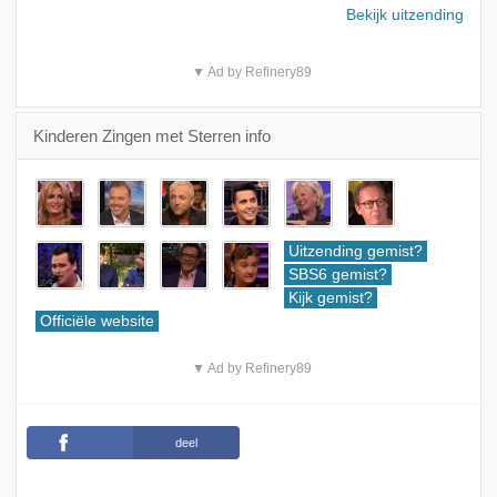
Bekijk uitzending
▼ Ad by Refinery89
Kinderen Zingen met Sterren info
Uitzending gemist?
SBS6 gemist?
Kijk gemist?
Officiële website
▼ Ad by Refinery89
deel