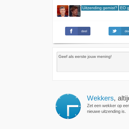
Uitzending gemist?
EO g
deel
dee
Wekkers
, alt
Zet een wekker op een 
nieuwe uitzending is.