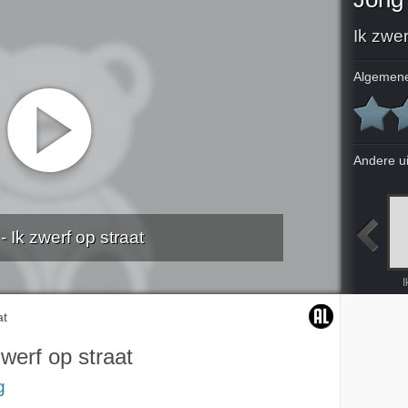
Ik zwer
Algemene
Andere u
- Ik zwerf op straat
orexia
Ik ben seksverslaafd
Compilatie.
Ik zie er nogal anders uit
I
at
zwerf op straat
g