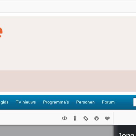
 gids
TV nieuws
Programma's
Personen
Forum
Jong