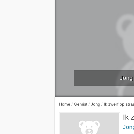
Jong 
Ik heb an
Home
/
Gemist
/
Jong
/
Ik zwerf op stra
Ik 
Jon