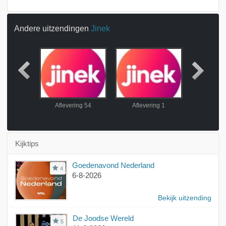
Andere uitzendingen
Jinek
ing 53
Aflevering 54
Aflevering 1
Afleve
Kijktips
Goedenavond Nederland
4
6-8-2026
Bekijk uitzending
De Joodse Wereld
5