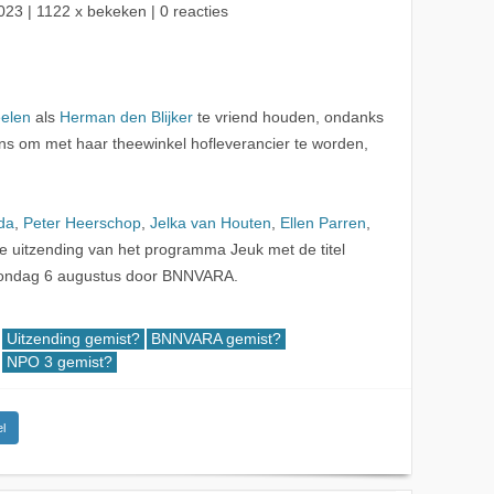
023
| 1122 x bekeken | 0 reacties
eelen
als
Herman den Blijker
te vriend houden, ondanks
ns om met haar theewinkel hofleverancier te worden,
da
,
Peter Heerschop
,
Jelka van Houten
,
Ellen Parren
,
e uitzending van het programma Jeuk met de titel
zondag 6 augustus door BNNVARA.
Uitzending gemist?
BNNVARA gemist?
NPO 3 gemist?
l