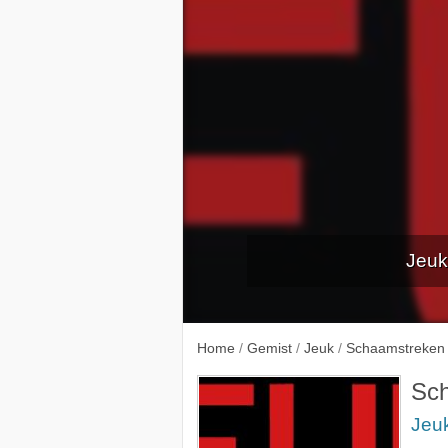
Jeuk
Home
/
Gemist
/
Jeuk
/
Schaamstreken
Sc
Jeu