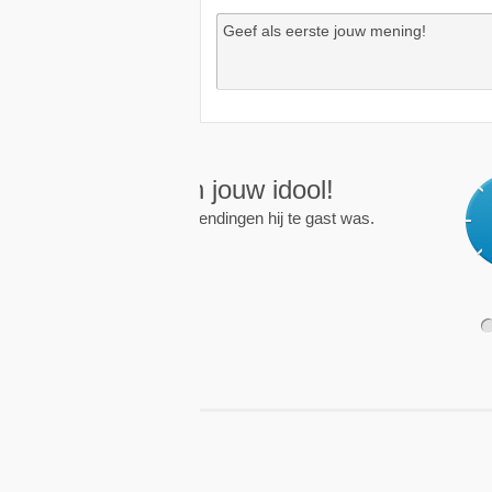
Wekkers
, alt
Zet een wekker op een 
nieuwe uitzending is.
1