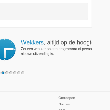
ijd op de hoogte!
programma of persoon en je krijgt een mailtje als er een
2
3
4
5
6
7
Omroepen
Nieuws