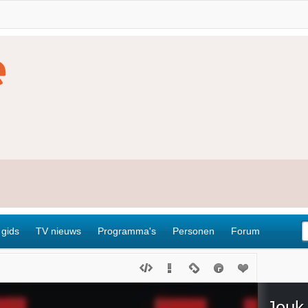
 gids
TV nieuws
Programma's
Personen
Forum
Jeuk