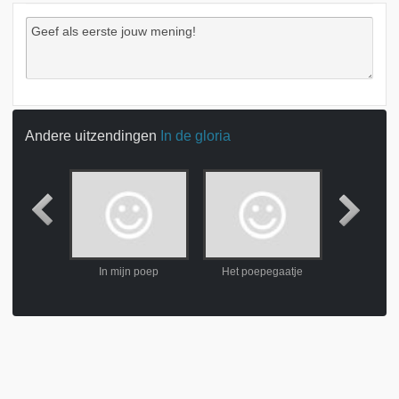
Andere uitzendingen
In de gloria
in de kerk
In mijn poep
Het poepegaatje
1 ap