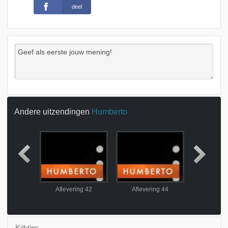
deel
Andere uitzendingen
Humberto
ing 41
Aflevering 42
Aflevering 44
Aflever
Kijktips