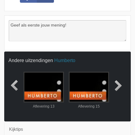
Andere uitzendingen
Humberto
ing 12
Aflevering 13
Aflevering 15
Aflever
Kijktips