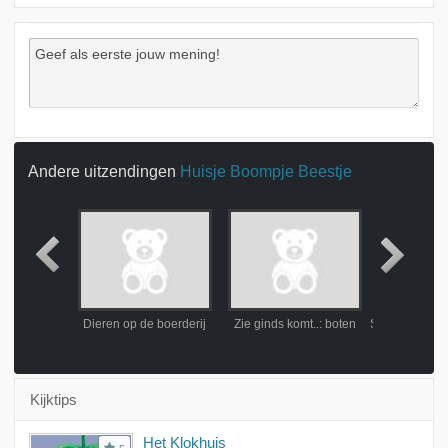
Andere uitzendingen
Huisje Boompje Beestje
2007
Dieren op de boerderij
Zie ginds komt..: boten
Kijktips
Het Klokhuis