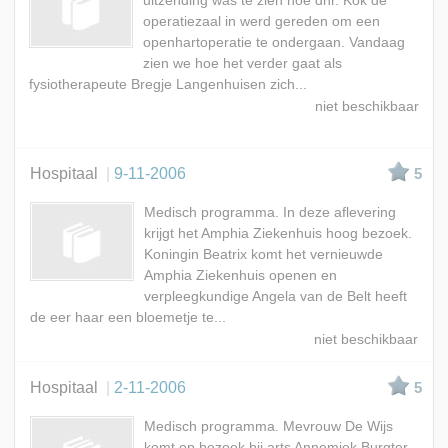
uitzending was te zien hoe dhr. Kok de
operatiezaal in werd gereden om een
openhartoperatie te ondergaan. Vandaag
zien we hoe het verder gaat als
fysiotherapeute Bregje Langenhuisen zich...
Hospitaal
9-11-2006
5
Medisch programma. In deze aflevering
krijgt het Amphia Ziekenhuis hoog bezoek.
Koningin Beatrix komt het vernieuwde
Amphia Ziekenhuis openen en
verpleegkundige Angela van de Belt heeft
de eer haar een bloemetje te...
Hospitaal
2-11-2006
5
Medisch programma. Mevrouw De Wijs
komt op bezoek bij arts Annemiek Burgter