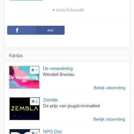
▼ Ad by Refinery89
deel
Kijktips
De verandering
7
Wendell Breslau
Bekijk uitzending
Zembla
6
De prijs van jeugdcriminaliteit
Bekijk uitzending
NPO Doc
6