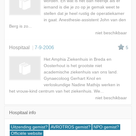
worden. En wat is het dan heerlijk als er
iemand is die je zo op je gemak weet te
stellen dat je heel rustig de operatiekamer
in gaat. Anesthesie-assistent John van den
Berg is zo...
Hospitaal
7-9-2006
5
Het Amphia Ziekenhuis in Breda en
Oosterhout is het grootste niet
academische ziekenhuis van ons land.
Gynaecoloog Gerhart Knol en
verloskundige Nadine Mathijs werken in
het vrouw-kind centrum van het ziekenhuis. We...
Hospitaal info
Uitzending gemist?
AVROTROS gemist?
NPO gemist?
Officiële website