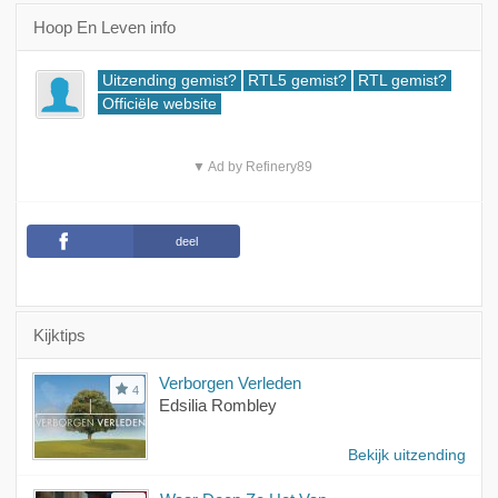
Hoop En Leven info
Uitzending gemist?
RTL5 gemist?
RTL gemist?
Officiële website
▼ Ad by Refinery89
deel
Kijktips
Verborgen Verleden
4
Edsilia Rombley
Bekijk uitzending