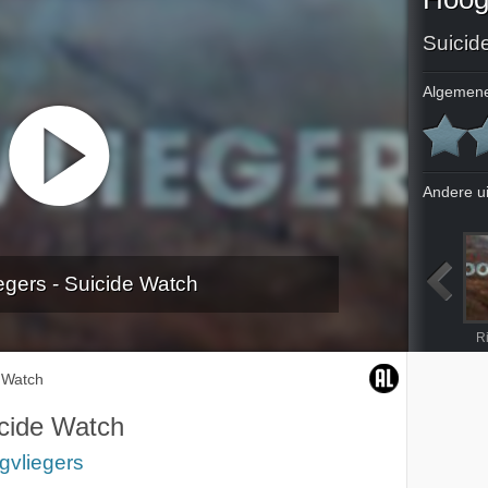
Suicid
Algemene
Andere u
egers - Suicide Watch
The legend of Jeremiah Weed
Panda Diplomacy
Piano Burning
R
 Watch
cide Watch
gvliegers