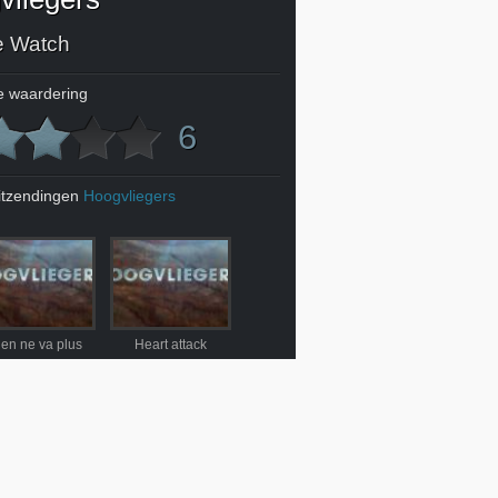
e Watch
 waardering
6
itzendingen
Hoogvliegers
ien ne va plus
Heart attack