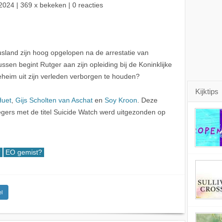
2024
| 369 x bekeken | 0 reacties
land zijn hoog opgelopen na de arrestatie van
ssen begint Rutger aan zijn opleiding bij de Koninklijke
eheim uit zijn verleden verborgen te houden?
Kijktips
Huet
,
Gijs Scholten van Aschat
en
Soy Kroon
. Deze
gers met de titel Suicide Watch werd uitgezonden op
?
EO gemist?
l