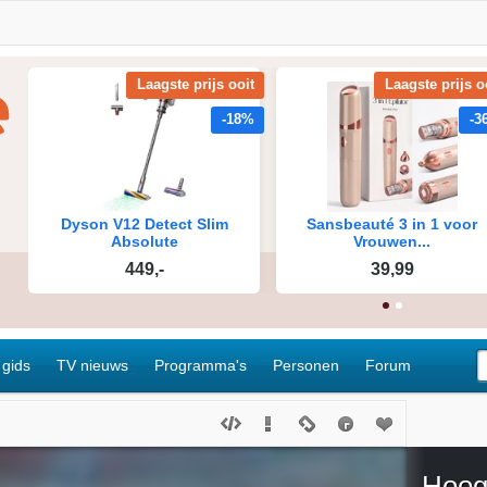
 gids
TV nieuws
Programma's
Personen
Forum
Hoog