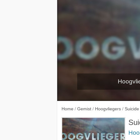
Hoogvli
Home
/
Gemist
/
Hoogvliegers
/
Suicide
Sui
Hoo