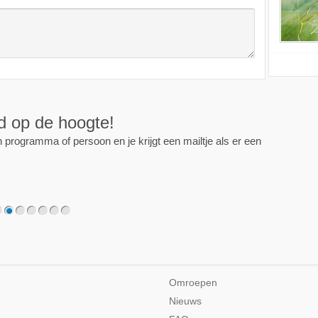
ijd op de hoogte!
programma of persoon en je krijgt een mailtje als er een
2
3
4
5
6
7
Omroepen
Nieuws