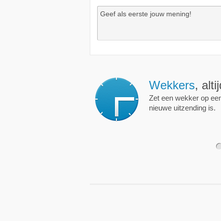
Wekkers
, alt
Zet een wekker op een 
nieuwe uitzending is.
1