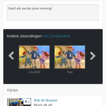
Andere uitzendingen
Het Zandkasteel
2023
1-9-2023
Tuin
Boodsc
Kijktips
Bob de Bouwer
6
Muck de elf