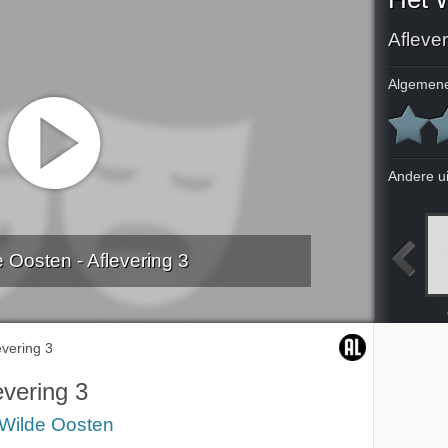
Aflever
Algemene
Andere u
 Oosten - Aflevering 3
Aflevering 1
Aflevering 2
evering 3
evering 3
 Wilde Oosten