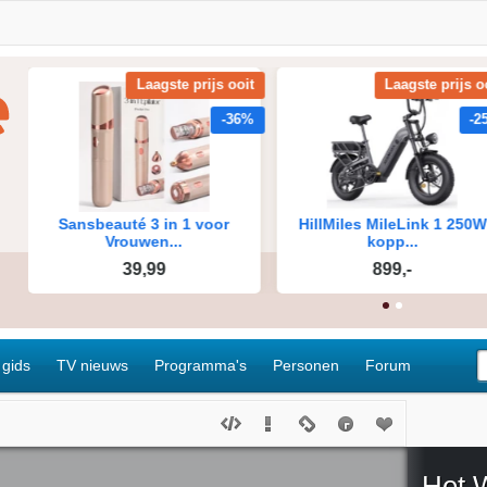
 gids
TV nieuws
Programma's
Personen
Forum
Het 