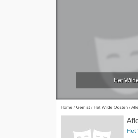
Het Wilde
Home
/
Gemist
/
Het Wilde Oosten
/
Afl
Afl
Het