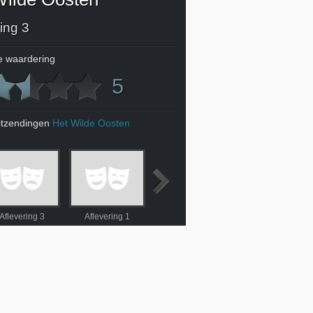
ing 3
 waardering
5
itzendingen
Het Wilde Oosten
Aflevering 3
Aflevering 1
Aflevering 2
Aflevering 4