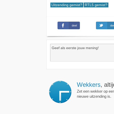
Uitzending gemist?
RTL5 gemist?
deel
dee
Wekkers
, alt
Zet een wekker op een 
nieuwe uitzending is.