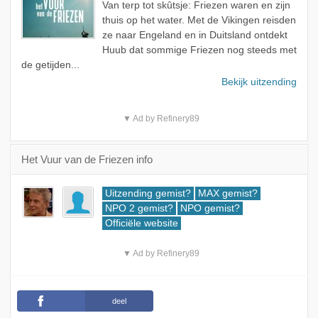
Van terp tot skûtsje: Friezen waren en zijn
thuis op het water. Met de Vikingen reisden
ze naar Engeland en in Duitsland ontdekt
Huub dat sommige Friezen nog steeds met
de getijden...
Bekijk uitzending
▼ Ad by Refinery89
Het Vuur van de Friezen info
Uitzending gemist?
MAX gemist?
NPO 2 gemist?
NPO gemist?
Officiële website
▼ Ad by Refinery89
deel