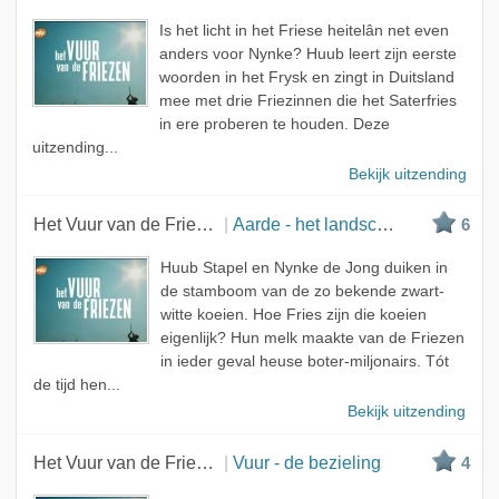
Meest bekeken
Is het licht in het Friese heitelân net even
A - Z
anders voor Nynke? Huub leert zijn eerste
woorden in het Frysk en zingt in Duitsland
mee met drie Friezinnen die het Saterfries
in ere proberen te houden. Deze
uitzending...
Bekijk uitzending
Het Vuur van de Friezen
Aarde - het landschap
6
Huub Stapel en Nynke de Jong duiken in
de stamboom van de zo bekende zwart-
witte koeien. Hoe Fries zijn die koeien
eigenlijk? Hun melk maakte van de Friezen
in ieder geval heuse boter-miljonairs. Tót
de tijd hen...
Bekijk uitzending
Het Vuur van de Friezen
Vuur - de bezieling
4