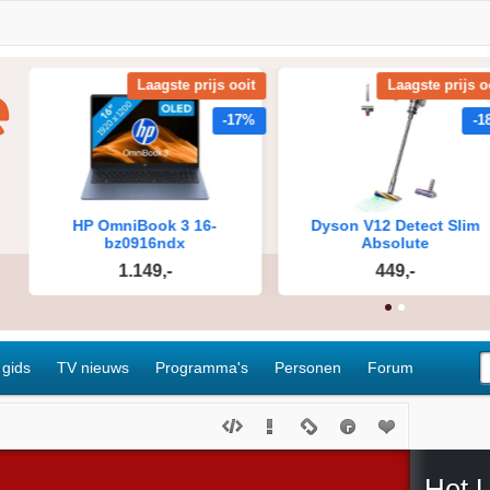
 gids
TV nieuws
Programma's
Personen
Forum
Het 