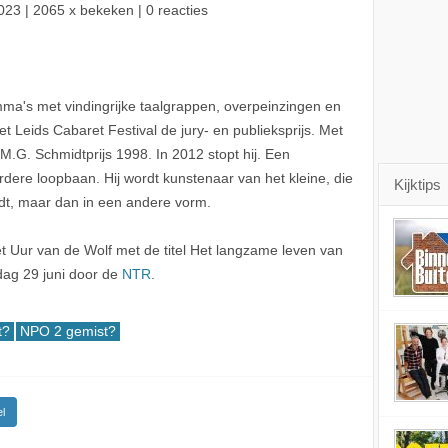
023
| 2065 x bekeken | 0 reacties
a's met vindingrijke taalgrappen, overpeinzingen en
het Leids Cabaret Festival de jury- en publieksprijs. Met
 M.G. Schmidtprijs 1998. In 2012 stopt hij. Een
erdere loopbaan. Hij wordt kunstenaar van het kleine, die
Kijktips
endt, maar dan in een andere vorm.
 Uur van de Wolf met de titel Het langzame leven van
ag 29 juni door de
NTR
.
t?
NPO 2 gemist?
l