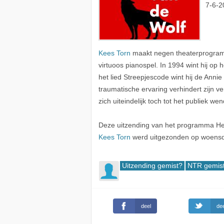
7-6-2
Kees Torn
maakt negen theaterprogramm
virtuoos pianospel. In 1994 wint hij op 
het lied Streepjescode wint hij de Annie
traumatische ervaring verhindert zijn v
zich uiteindelijk toch tot het publiek w
Deze uitzending van het programma Het
Kees Torn
werd uitgezonden op woensd
Uitzending gemist?
NTR gemis
deel
dee