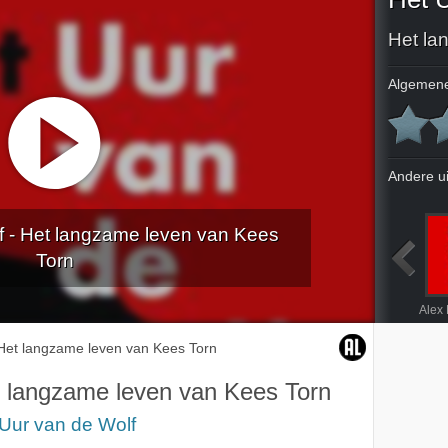
Het la
Algemene
Andere u
f - Het langzame leven van Kees
Torn
n Europa
No Hay Camino - Er is geen weg
Dicht bij Vermeer
White Balls on Walls
Het langzame leven van Kees Torn
 langzame leven van Kees Torn
Uur van de Wolf