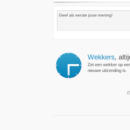
Wekkers
, alt
Zet een wekker op een 
nieuwe uitzending is.
1