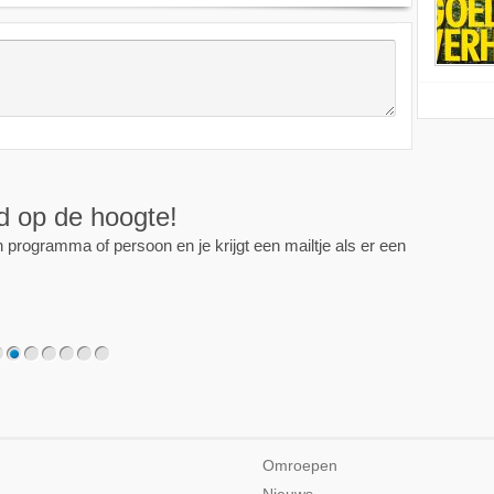
ijd op de hoogte!
programma of persoon en je krijgt een mailtje als er een
2
3
4
5
6
7
Omroepen