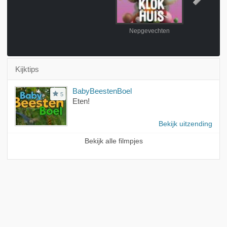
Nepgevechten
Papierf
Kijktips
BabyBeestenBoel
5
Eten!
Bekijk uitzending
Bekijk alle filmpjes