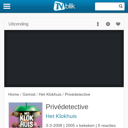
Uitzending
Deze uitzending is niet langer beschikbaar.
Home
/
Gemist
/
Het Klokhuis
/
Privédetective
Privédetective
Het Klokhuis
3-3-2008
| 2005 x bekeken | 0 reacties