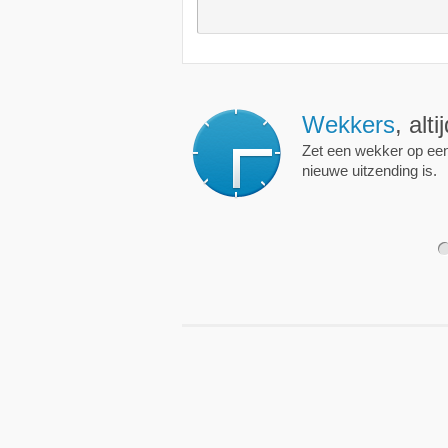
Wekkers
, alt
Zet een wekker op een 
nieuwe uitzending is.
1