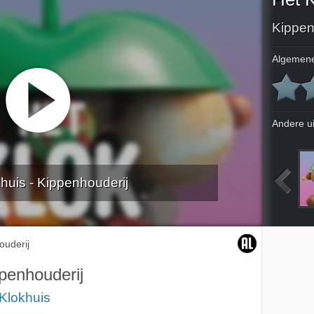
Kippen
Algemene
Andere u
huis - Kippenhouderij
opie
Patula Berm
Rode Kruis - Support project en bikbus
Gouden Koets
ouderij
penhouderij
Klokhuis