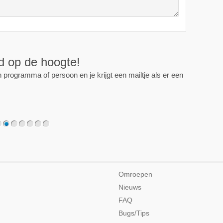
ijd op de hoogte!
programma of persoon en je krijgt een mailtje als er een
2
3
4
5
6
7
Omroepen
Nieuws
FAQ
Bugs/Tips