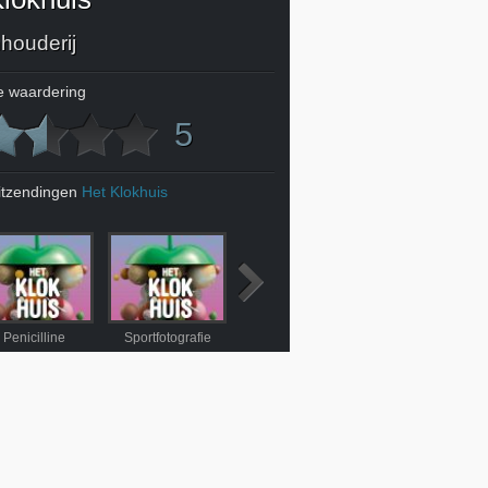
houderij
 waardering
5
itzendingen
Het Klokhuis
Penicilline
Sportfotografie
Minivliegtuig buiten
Training vredesmiss