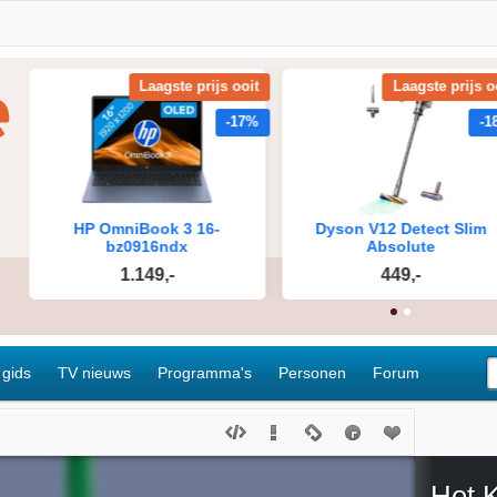
 gids
TV nieuws
Programma's
Personen
Forum
Het K