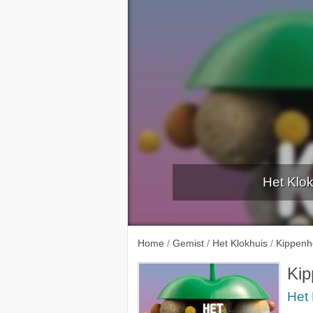
Het Klok
Fossielen
Appels
Endosc
Home
/
Gemist
/
Het Klokhuis
/
Kippenh
Kip
Het 