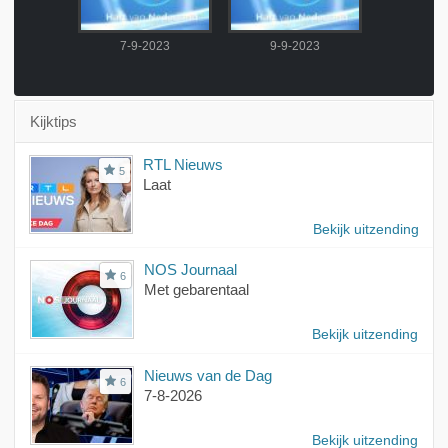
2023
7-9-2023
9-9-2023
10-9-
Kijktips
RTL Nieuws
5
Laat
Bekijk uitzending
NOS Journaal
6
Met gebarentaal
Bekijk uitzending
Nieuws van de Dag
6
7-8-2026
Bekijk uitzending