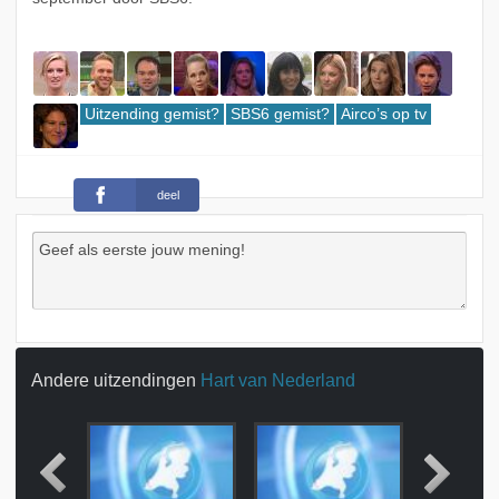
Uitzending gemist?
SBS6 gemist?
Airco’s op tv
deel
Andere uitzendingen
Hart van Nederland