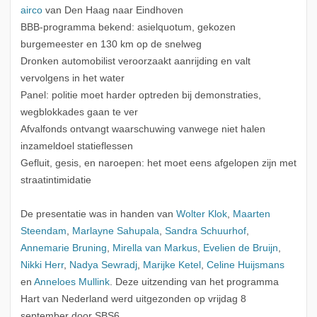
airco
van Den Haag naar Eindhoven
BBB-programma bekend: asielquotum, gekozen
burgemeester en 130 km op de snelweg
Dronken automobilist veroorzaakt aanrijding en valt
vervolgens in het water
Panel: politie moet harder optreden bij demonstraties,
wegblokkades gaan te ver
Afvalfonds ontvangt waarschuwing vanwege niet halen
inzameldoel statieflessen
Gefluit, gesis, en naroepen: het moet eens afgelopen zijn met
straatintimidatie
De presentatie was in handen van
Wolter Klok
,
Maarten
Steendam
,
Marlayne Sahupala
,
Sandra Schuurhof
,
Annemarie Bruning
,
Mirella van Markus
,
Evelien de Bruijn
,
Nikki Herr
,
Nadya Sewradj
,
Marijke Ketel
,
Celine Huijsmans
en
Anneloes Mullink
. Deze uitzending van het programma
Hart van Nederland werd uitgezonden op vrijdag 8
september door SBS6.