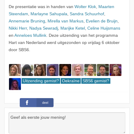
De presentatie was in handen van
Wolter Klok
,
Maarten
Steendam
,
Marlayne Sahupala
,
Sandra Schuurhof
,
Annemarie Bruning
,
Mirella van Markus
,
Evelien de Bruijn
,
Nikki Herr
,
Nadya Sewradj
,
Marijke Ketel
,
Celine Huijsmans
en
Anneloes Mullink
. Deze uitzending van het programma
Hart van Nederland werd uitgezonden op vrijdag 6 oktober
door SBS6.
Uitzending gemist?
Oekraïne
SBS6 gemist?
deel