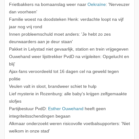
Frietbakkers na bomaanslag weer naar
Oekraïne
: 'Nerveuzer
dan voorheen'
Familie woest na doodsteken Henk: verdachte loopt na vijf
jaar nog vrij rond
Innen probleemschuld moet anders: 'Je hebt zo zes
deurwaarders aan je deur staan'
Pakket in Lelystad niet gevaarlijk, station en trein vrijgegeven
Ouwehand weer lijsttrekker PvdD na vrijpleiten: Opgelucht en
blij'
Ajax-fans veroordeeld tot 16 dagen cel na geweld tegen
politie
Veulen valt in sloot, brandweer schiet te hulp
Lief mysterie in Rozenburg: alle baby's krijgen zelfgemaakte
slofjes
Partijbestuur PvdD:
Esther Ouwehand
heeft geen
integriteitsschendingen begaan
Alkmaar onderzoekt weren risicovolle voetbalsupporters: 'Niet
welkom in onze stad'