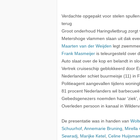
Verdachte opgepakt voor stelen spullen
terug
Groot onderhoud Haringvlietbrug zorgt v
Metershoge vlammen slaan uit dak even
Maarten van der Weijden
legt zwemmend
Frank Masmeijer
is teleurgesteld over
Auto slaat over de kop en belandt in s
Vertrek cruiseschip geblokkeerd door Ex
Nederlander schiet buurmeisje (11) in Fr
Politieagent aangevallen tijdens wonin
81 procent Nederlanders wil barbecueën:
Gebedsgenezers noemden haar 'ziek', n
Overleden persoon in kanaal in Wilder
De presentatie was in handen van
Wolt
Schuurhof
,
Annemarie Bruning
,
Mirella
Sewradj
,
Marijke Ketel
,
Celine Huijsma