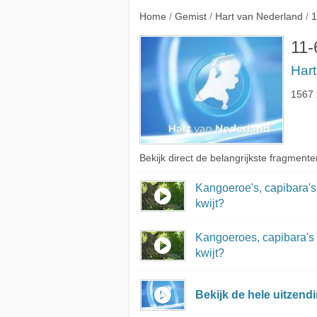
Ruben zijn 'Ark
Home
/
Gemist
/
Hart van Nederland
/
1
Noach' kwijt
11-
Har
1567 
Bekijk direct de belangrijkste fragmente
Kangoeroe's, capibara's 
kwijt?
Kangoeroes, capibara's 
kwijt?
Bekijk de hele uitzend