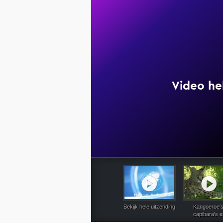
6-6-2
Bekijk hele uitzending
Kangoeroe's
capibara's e
flamingo's: ra