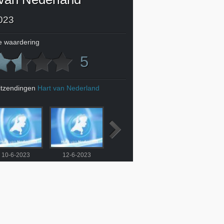
023
 waardering
5
itzendingen
Hart van Nederland
10-6-2023
12-6-2023
13-6-2023
14-6-2023