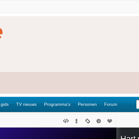
 gids
TV nieuws
Programma's
Personen
Forum
Hart