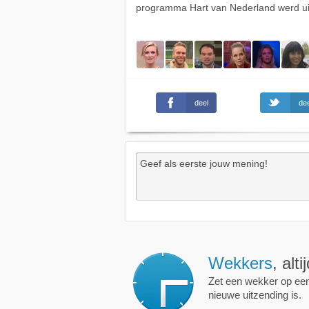
programma Hart van Nederland werd ui
deel
dee
Wekkers
, alt
Zet een wekker op een 
nieuwe uitzending is.