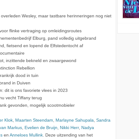
 overleden Wesley, maar tastbare herinneringen nog niet
oor flinke vertraging op omleidingsroutes
ementenbedrijf Elburg, pand volledig uitgebrand
, fietsend en lopend de Elfstedentocht af
 documentaire
loot, inzittende bekneld en zwaargewond
tinction Rebellion
ankrijk dood in tuin
gbrand in Duiven
 dit is ons favoriete vlees in 2023
u vecht Tiffany terug
vank gevonden, mogelijk scootmobieler
er Klok
,
Maarten Steendam
,
Marlayne Sahupala
,
Sandra
 van Markus
,
Evelien de Bruijn
,
Nikki Herr
,
Nadya
ns
en
Anneloes Mullink
. Deze uitzending van het