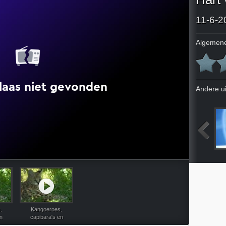
11-6-2
Algemene
Andere u
023
7-6-2023
8-6-2023
9-6-2023
,
Kangoeroes,
n
capibara's en
akt
flamingo's: raakt