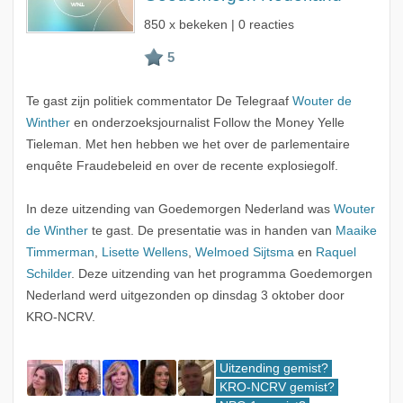
850 x bekeken | 0 reacties
Te gast zijn politiek commentator De Telegraaf
Wouter de
Winther
en onderzoeksjournalist Follow the Money Yelle
Tieleman. Met hen hebben we het over de parlementaire
enquête Fraudebeleid en over de recente explosiegolf.
In deze uitzending van Goedemorgen Nederland was
Wouter
de Winther
te gast. De presentatie was in handen van
Maaike
Timmerman
,
Lisette Wellens
,
Welmoed Sijtsma
en
Raquel
Schilder
. Deze uitzending van het programma Goedemorgen
Nederland werd uitgezonden op dinsdag 3 oktober door
KRO-NCRV.
Uitzending gemist?
KRO-NCRV gemist?