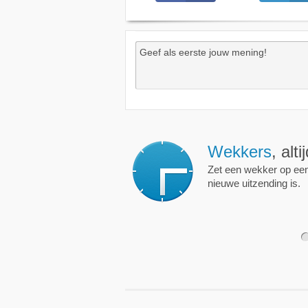
Wekkers
, alt
Zet een wekker op een 
nieuwe uitzending is.
1