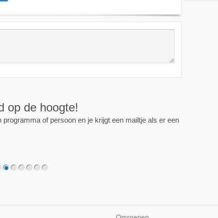
ijd op de hoogte!
programma of persoon en je krijgt een mailtje als er een
2
3
4
5
6
7
Omroepen