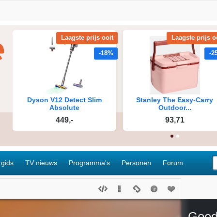
 gids
TV nieuws
Programma's
Personen
Forum
Goed