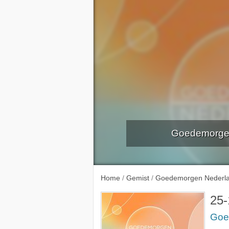
Goedemorgen
18-10-
Home
/
Gemist
/
Goedemorgen Nederl
25-
Goe