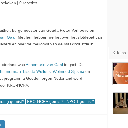
 bekeken | 0 reacties
ruithof, burgemeester van Gouda Pieter Verhoeve en
van Gaal
. Met hen hebben we het over het slotdebat van
leners en over de toekomst van de maakindustrie in
Kijktips
Nederland was
Annemarie van Gaal
te gast. De
 Timmerman
,
Lisette Wellens
,
Welmoed Sijtsma
en
 het programma Goedemorgen Nederland werd
 door KRO-NCRV.
nding gemist?
KRO-NCRV gemist?
NPO 1 gemist?
l