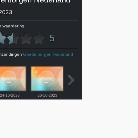
2023
 waardering
5
itzendingen
Goedemorgen Nederland
24-10-2023
26-10-2023
27-10-2023
30-10-2023