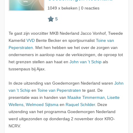
1049 x bekeken | 0 reacties
Te gast zijn voorzitter MKB Nederland Jacco Vonhof, Tweede
Kamerlid
VVD
Bente Becker en sportjournalist
Toine van
Peperstraten
. Met hen hebben we het over de zorgen van
ondernemers in aanloop naar de verkiezingen, de oproep tot
het grenzen stellen aan haat en
John van 't Schip
als
tussenpaus bij Ajax.
In deze uitzending van Goedemorgen Nederland waren
John
van 't Schip
en
Toine van Peperstraten
te gast. De
presentatie was in handen van
Maaike Timmerman
,
Lisette
Wellens
,
Welmoed Sijtsma
en
Raquel Schilder
. Deze
uitzending van het programma Goedemorgen Nederland
werd uitgezonden op donderdag 2 november door KRO-
NCRV.