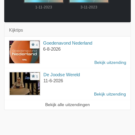
-2023
1-11-2023
3-11-2023
6-11-
Kijktips
Goedenavond Nederland
4
6-8-2026
Bekijk uitzending
De Joodse Wereld
5
11-6-2026
Bekijk uitzending
Bekijk alle uitzendingen